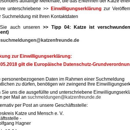
esonders auffällige Merkmale, die das Erkennen der Katze erlei
hre unterschriebene >>
Einwilligungserklärung
zur Veröffen
er Suchmeldung mit Ihren Kontaktdaten
Sie auch unseren
>> Tipp 04: Katze ist verschwunden
ent)
:
suchmeldungen@katzenfreunde.de
ung zur Einwilligungserklärung:
5.05.2018 gilt die Europäische Datenschutz-Grundverordnun
e personenbezogenen Daten im Rahmen einer Suchmeldung
ntlichen zu dürfen, benötigen wir zwingend Ihre Einwilligungser
Sie uns die ausgefüllte und unterschriebene Einwilligungserk
n per Mail an
suchmeldungen@katzenfreunde.de
ternativ per Post an unsere Geschäftsstelle:
skreis Katze und Mensch e. V.
ftsstelle -
olfgang Hagner