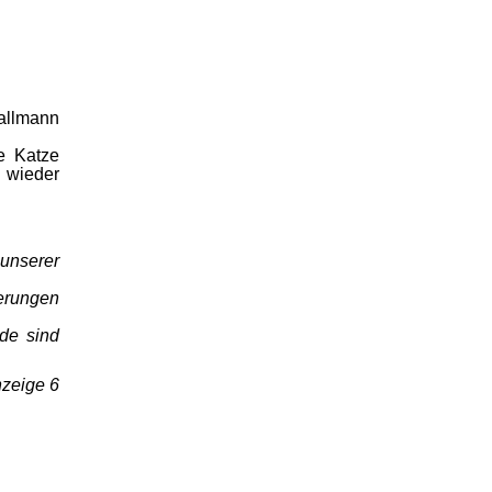
allmann
e Katze
 wieder
unserer
erungen
de sind
zeige 6