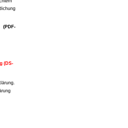
chtern
tlichung
 (PDF-
g (DS-
klärung.
lärung