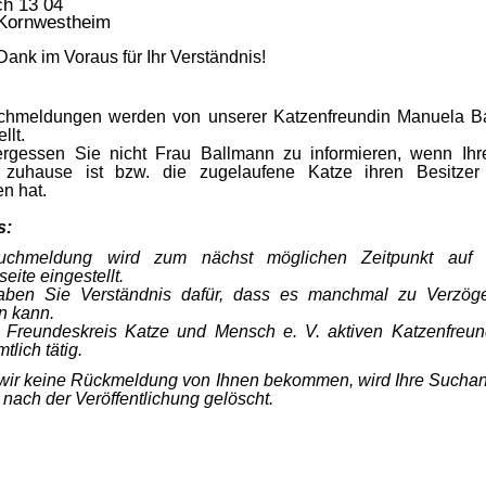
ch 13 04
Kornwestheim
Dank im Voraus für Ihr Verständnis!
chmeldungen werden von unserer Katzenfreundin Manuela B
llt.
vergessen Sie nicht Frau Ballmann zu informieren, wenn Ihr
 zuhause ist bzw. die zugelaufene Katze ihren Besitzer
n hat.
s:
uchmeldung wird zum nächst möglichen Zeitpunkt auf 
seite eingestellt.
haben Sie Verständnis dafür, dass es manchmal zu Verzög
 kann.
m Freundeskreis Katze und Mensch e. V. aktiven Katzenfreun
tlich tätig.
 wir keine Rückmeldung von Ihnen bekommen, wird Ihre Suchan
nach der Veröffentlichung gelöscht.