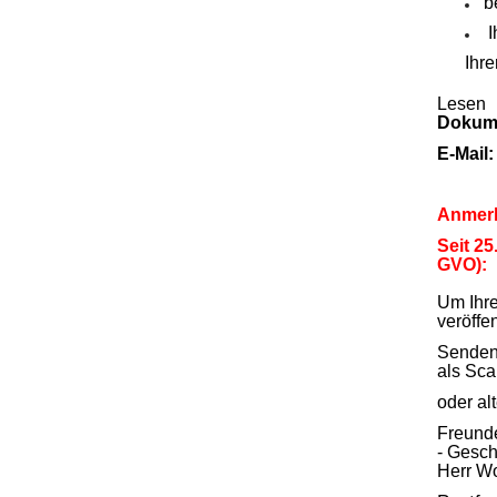
b
I
Ihr
Lesen 
Dokum
E-Mail
Anmerk
Seit 2
GVO):
Um Ihr
veröffe
Senden 
als Sca
oder al
Freunde
- Geschä
Herr W